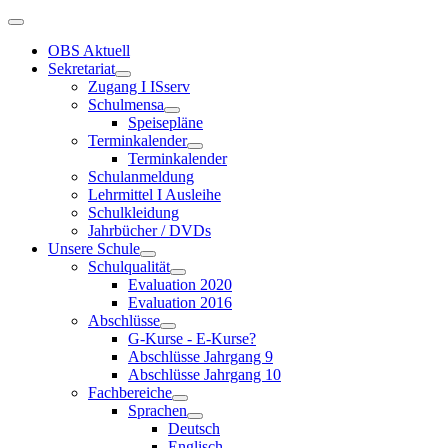
OBS Aktuell
Sekretariat
Zugang I ISserv
Schulmensa
Speisepläne
Terminkalender
Terminkalender
Schulanmeldung
Lehrmittel I Ausleihe
Schulkleidung
Jahrbücher / DVDs
Unsere Schule
Schulqualität
Evaluation 2020
Evaluation 2016
Abschlüsse
G-Kurse - E-Kurse?
Abschlüsse Jahrgang 9
Abschlüsse Jahrgang 10
Fachbereiche
Sprachen
Deutsch
Englisch