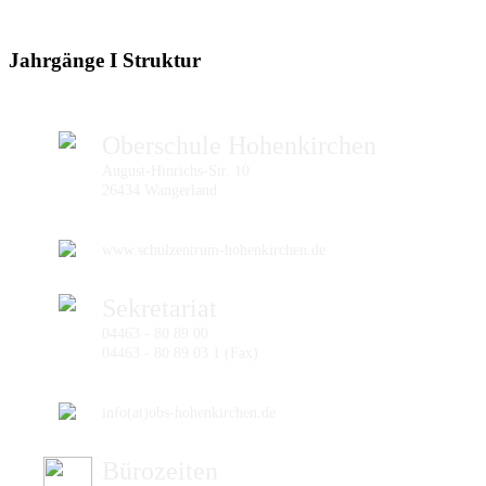
Jahrgänge I Struktur
Oberschule Hohenkirchen
August-Hinrichs-Str. 10
26434 Wangerland
www.schulzentrum-hohenkirchen.de
Sekretariat
04463 - 80 89 00
04463 - 80 89 03 1 (Fax)
info(at)obs-hohenkirchen.de
Bürozeiten