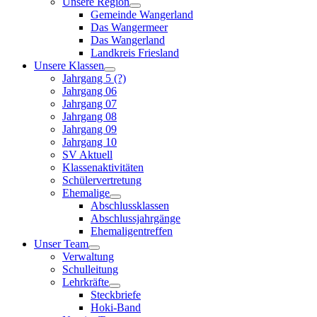
Unsere Region
Gemeinde Wangerland
Das Wangermeer
Das Wangerland
Landkreis Friesland
Unsere Klassen
Jahrgang 5 (?)
Jahrgang 06
Jahrgang 07
Jahrgang 08
Jahrgang 09
Jahrgang 10
SV Aktuell
Klassenaktivitäten
Schülervertretung
Ehemalige
Abschlussklassen
Abschlussjahrgänge
Ehemaligentreffen
Unser Team
Verwaltung
Schulleitung
Lehrkräfte
Steckbriefe
Hoki-Band