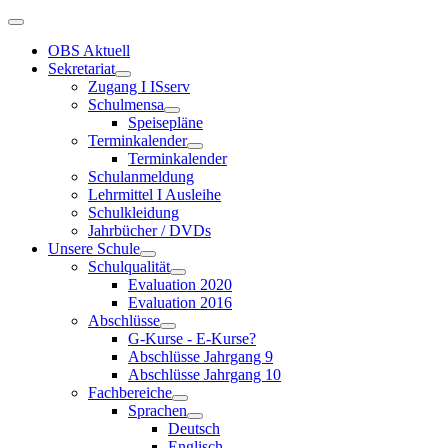
OBS Aktuell
Sekretariat
Zugang I ISserv
Schulmensa
Speisepläne
Terminkalender
Terminkalender
Schulanmeldung
Lehrmittel I Ausleihe
Schulkleidung
Jahrbücher / DVDs
Unsere Schule
Schulqualität
Evaluation 2020
Evaluation 2016
Abschlüsse
G-Kurse - E-Kurse?
Abschlüsse Jahrgang 9
Abschlüsse Jahrgang 10
Fachbereiche
Sprachen
Deutsch
Englisch