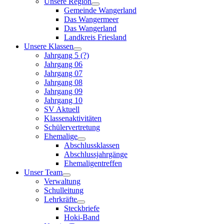
Unsere Region
Gemeinde Wangerland
Das Wangermeer
Das Wangerland
Landkreis Friesland
Unsere Klassen
Jahrgang 5 (?)
Jahrgang 06
Jahrgang 07
Jahrgang 08
Jahrgang 09
Jahrgang 10
SV Aktuell
Klassenaktivitäten
Schülervertretung
Ehemalige
Abschlussklassen
Abschlussjahrgänge
Ehemaligentreffen
Unser Team
Verwaltung
Schulleitung
Lehrkräfte
Steckbriefe
Hoki-Band