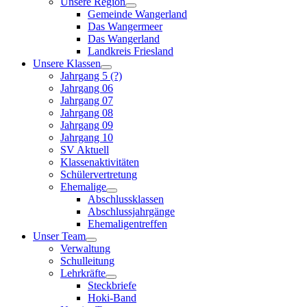
Unsere Region
Gemeinde Wangerland
Das Wangermeer
Das Wangerland
Landkreis Friesland
Unsere Klassen
Jahrgang 5 (?)
Jahrgang 06
Jahrgang 07
Jahrgang 08
Jahrgang 09
Jahrgang 10
SV Aktuell
Klassenaktivitäten
Schülervertretung
Ehemalige
Abschlussklassen
Abschlussjahrgänge
Ehemaligentreffen
Unser Team
Verwaltung
Schulleitung
Lehrkräfte
Steckbriefe
Hoki-Band