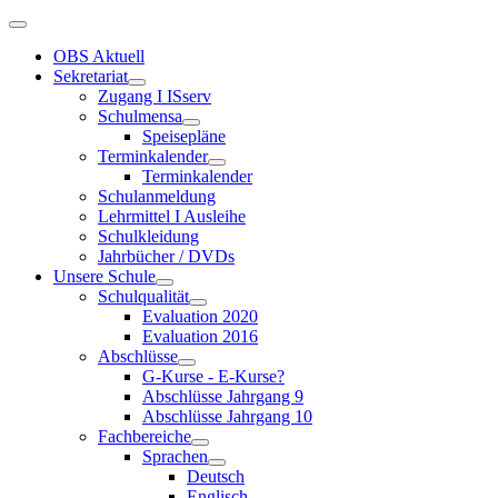
OBS Aktuell
Sekretariat
Zugang I ISserv
Schulmensa
Speisepläne
Terminkalender
Terminkalender
Schulanmeldung
Lehrmittel I Ausleihe
Schulkleidung
Jahrbücher / DVDs
Unsere Schule
Schulqualität
Evaluation 2020
Evaluation 2016
Abschlüsse
G-Kurse - E-Kurse?
Abschlüsse Jahrgang 9
Abschlüsse Jahrgang 10
Fachbereiche
Sprachen
Deutsch
Englisch