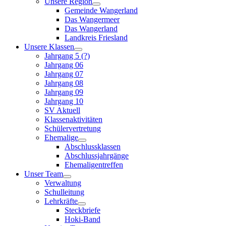
Unsere Region
Gemeinde Wangerland
Das Wangermeer
Das Wangerland
Landkreis Friesland
Unsere Klassen
Jahrgang 5 (?)
Jahrgang 06
Jahrgang 07
Jahrgang 08
Jahrgang 09
Jahrgang 10
SV Aktuell
Klassenaktivitäten
Schülervertretung
Ehemalige
Abschlussklassen
Abschlussjahrgänge
Ehemaligentreffen
Unser Team
Verwaltung
Schulleitung
Lehrkräfte
Steckbriefe
Hoki-Band