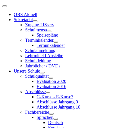
OBS Aktuell
Sekretariat
Zugang I ISserv
Schulmensa
Speisepläne
Terminkalender
Terminkalender
Schulanmeldung
Lehrmittel I Ausleihe
Schulkleidung
Jahrbücher / DVDs
Unsere Schule
Schulqualität
Evaluation 2020
Evaluation 2016
Abschlüsse
G-Kurse - E-Kurse?
Abschlüsse Jahrgang 9
Abschlüsse Jahrgang 10
Fachbereiche
Sprachen
Deutsch
Englisch