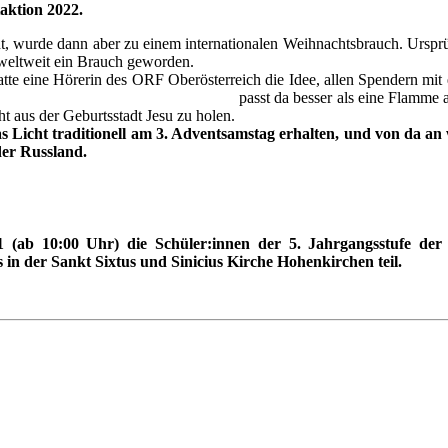
taktion 2022.
t, wurde dann aber zu einem internationalen Weihnachtsbrauch. Ursprüng
 weltweit ein Brauch geworden.
te eine Hörerin des ORF Oberösterreich die Idee, allen Spendern mit
passt da besser als eine Flamme 
t aus der Geburtsstadt Jesu zu holen.
as Licht traditionell am 3. Adventsamstag erhalten, und von da an w
der Russland.
(ab 10:00 Uhr) die Schüler:innen der 5. Jahrgangsstufe der 
 in der Sankt Sixtus und Sinicius Kirche Hohenkirchen teil.